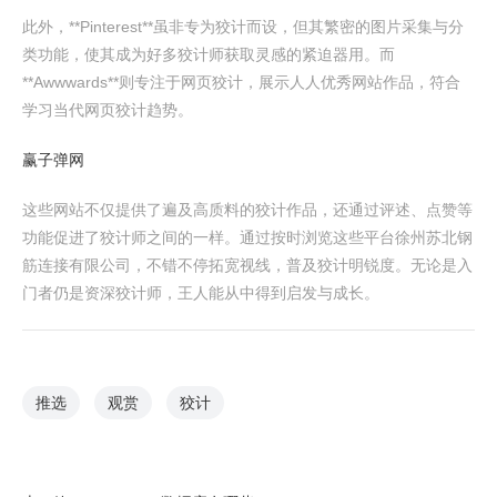
此外，**Pinterest**虽非专为狡计而设，但其繁密的图片采集与分
类功能，使其成为好多狡计师获取灵感的紧迫器用。而
**Awwwards**则专注于网页狡计，展示人人优秀网站作品，符合
学习当代网页狡计趋势。
赢子弹网
这些网站不仅提供了遍及高质料的狡计作品，还通过评述、点赞等
功能促进了狡计师之间的一样。通过按时浏览这些平台徐州苏北钢
筋连接有限公司，不错不停拓宽视线，普及狡计明锐度。无论是入
门者仍是资深狡计师，王人能从中得到启发与成长。
推选
观赏
狡计