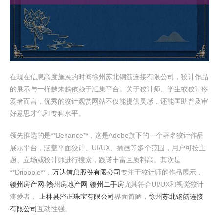
在现在信息高度施展的时间徐州苏北钢筋连接有限公司，狡计作品
的展示与一样越来越依赖于汇集平台。关于狡计师、学生或狡计疼
爱者而言，优秀的狡计观赏网站不仅能提供灵感，还能匡助普及审
好意思才气和专科水平。
领先推选的是**Behance**，这是Adobe旗下的一个著名狡计作品
展示平台，涵盖平面狡计、UI/UX、插画等多个范围，用户可按主
题、立场或狡计师进行搜索，践诺丰富且质料高。其次是
**Dribbble**，
万达信息股份有限公司
专注于狡计师的作品展示，
赣州房产网-赣州房地产网-赣州二手房
尤其符合UI/UX和视觉狡计
疼爱者，
上林县泽正珠宝有限公司
界面简陋，
徐州苏北钢筋连接
有限公司
互动性强。